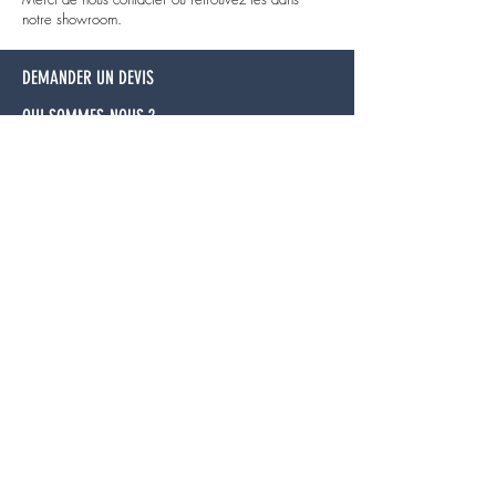
notre showroom.
DEMANDER UN DEVIS
QUI SOMMES-NOUS ?
NOS PARTENAIRES
PRESSE
POURQUOI ACHETER UN SPA ?
POURQUOI ACHETER UN SPA DE NAGE ?
LOCATION
LIVRAISON & INSTALLATION
SPAS DU COTTAGE
533 RUE DE BAILLEUL - 59270 MERRIS
​Tél :
07 69 88 81 64