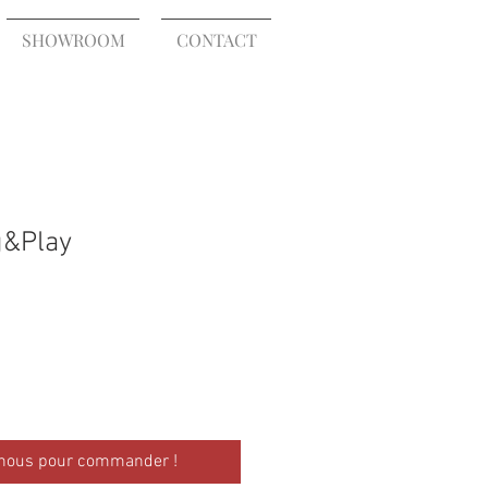
SHOWROOM
CONTACT
g&Play
-nous pour commander !