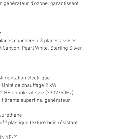
'un générateur d'ozone, garantissant
m
places couchées / 3 places assises
t Canyon, Pearl White, Sterling Silver,
Alimentation électrique
: Unité de chauffage 2 kW
2 HP double vitesse (230V/50Hz)
e filtrante superfine, générateur
yuréthane
de™ plastique texturé bois résistant
IN.YE-2)