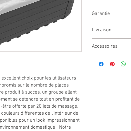
Garantie
Garantie de la cuve 10
Livraison
400€ (à convenir au té
Accessoires
Couverture isotherme
Relève couverture : 27
Escalier : 115€
Relève Couverture + Es
 excellent choix pour les utilisateurs
ompromis sur le nombre de places
re produit à succès, un groupe allant
ement se détendre tout en profitant de
n-être offerte par 20 jets de massage.
 couleurs différentes de l'intérieur de
sponibles pour un look impressionnant
 environnement domestique ! Notre