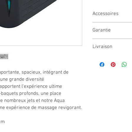
Accessoires
Couverture isotherme
Garantie
Relève couverture : 27
Escalier : 115€
Garantie de la cuve
Relève Couverture + Es
Livraison
Garantie des équip
400€ (à convenir au té
mportante, spacieux, intégrant de
une grande diversité
 apportent l’expérience ultime
-baquets profonds, une place
de nombreux jets et notre Aqua
ne expérience de massage revigorant.
 cm