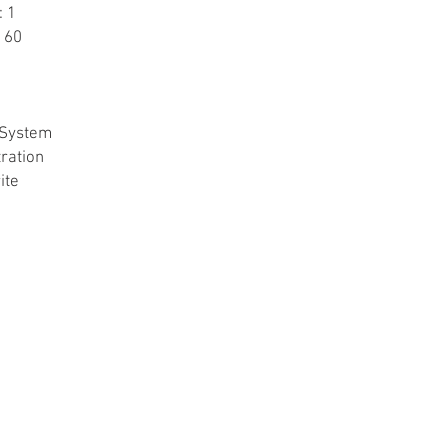
: 1
 60
 System
tration
ite
POURQUOI ACHETER UN SPA ?
POURQUOI ACHETER UN SPA DE NAGE ?